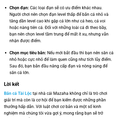
Chọn đạn:
Các loại đạn sẽ có ưu điểm khác nhau.
Người chơi nên chọn đạn level thấp để bắn cá nhỏ và
tăng dần level cao khi gặp cá lớn như cá heo, cá voi
hoặc nàng tiên cá. Đối với những loài cá đi theo bầy,
bạn nên chọn level tầm trung để mất ít xu, nhưng vẫn
nhận được điểm.
Chọn mục tiêu bắn:
Nếu mới bắt đầu thì bạn nên săn cá
nhỏ hoặc cực nhỏ để làm quen cũng như tích lũy điểm.
Sau đó, bạn bắn đầu nâng cấp đạn và nòng súng để
săn cá lớn.
Lời kết
Bắn cá Tài Lộc
tại nhà cái Mazaha không chỉ là trò chơi
giải trí mà còn là cơ hội để bạn kiếm được những phần
thưởng hấp dẫn. Với luật chơi cơ bản và một số kinh
nghiệm mà chúng tôi vừa gợi ý, mong rằng bạn sẽ trở