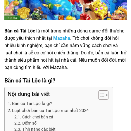
Bắn cá Tài Lộc
là một trong những dòng game đổi thưởng
được yêu thích nhất tại
Mazaha
. Trò chơi không đòi hỏi
nhiều kinh nghiệm, bạn chỉ cần nắm vững cách chơi và
luật chơi là sẽ có cơ hội chiến thắng. Do đó, bắn cá luôn trở
thành siêu phẩm hot hit tại nhà cái. Nếu muốn đổi đời, mời
bạn cùng tìm hiểu với Mazaha.
Bắn cá Tài Lộc là gì?
Nội dung bài viết
Bắn cá Tài Lộc là gì?
Luật chơi bắn cá Tài Lộc mới nhất 2024
Cách chơi bắn cá
Điểm số
Tính năng đặc biệt