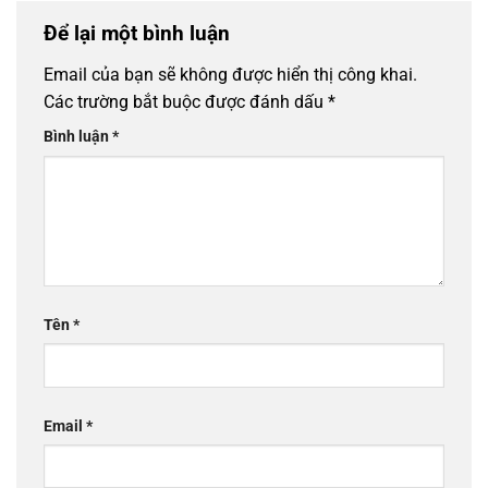
Để lại một bình luận
Email của bạn sẽ không được hiển thị công khai.
Các trường bắt buộc được đánh dấu
*
Bình luận
*
Tên
*
Email
*