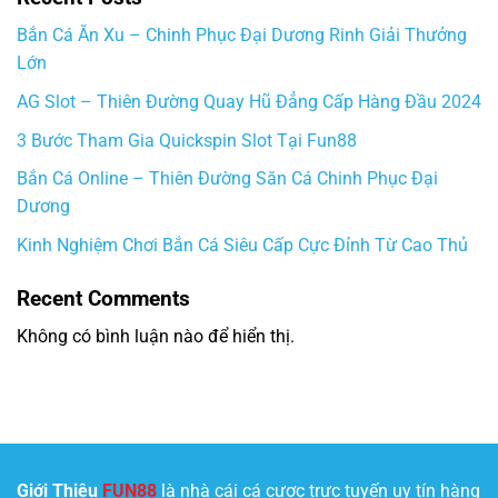
Bắn Cá Ăn Xu – Chinh Phục Đại Dương Rinh Giải Thưởng
Lớn
AG Slot – Thiên Đường Quay Hũ Đẳng Cấp Hàng Đầu 2024
3 Bước Tham Gia Quickspin Slot Tại Fun88
Bắn Cá Online – Thiên Đường Săn Cá Chinh Phục Đại
Dương
Kinh Nghiệm Chơi Bắn Cá Siêu Cấp Cực Đỉnh Từ Cao Thủ
Recent Comments
Không có bình luận nào để hiển thị.
Giới Thiệu
FUN88
là nhà cái cá cược trực tuyến uy tín hàng