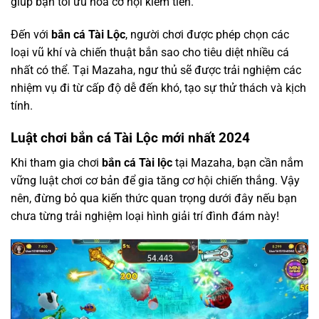
giúp bạn tối ưu hoá cơ hội kiếm tiền.
Đến với
bắn cá Tài Lộc
, người chơi được phép chọn các
loại vũ khí và chiến thuật bắn sao cho tiêu diệt nhiều cá
nhất có thể. Tại Mazaha, ngư thủ sẽ được trải nghiệm các
nhiệm vụ đi từ cấp độ dễ đến khó, tạo sự thử thách và kịch
tính.
Luật chơi bắn cá Tài Lộc mới nhất 2024
Khi tham gia chơi
bắn cá Tài lộc
tại Mazaha, bạn cần nắm
vững luật chơi cơ bản để gia tăng cơ hội chiến thắng. Vậy
nên, đừng bỏ qua kiến thức quan trọng dưới đây nếu bạn
chưa từng trải nghiệm loại hình giải trí đình đám này!