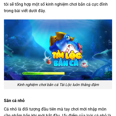
tôi sẽ tổng hợp một số kinh nghiệm chơi bắn cá cực đỉnh
trong bài viết dưới đây.
Kinh nghiệm chơi bắn cá Tài Lộc luôn thắng đậm
Săn cá nhỏ
Cá nhỏ là đối tượng đầu tiên mà tay chơi mới nhập môn
cần nhắm bắn khi mới bắt đầu. Ưu điểm của loài cá nhỏ là