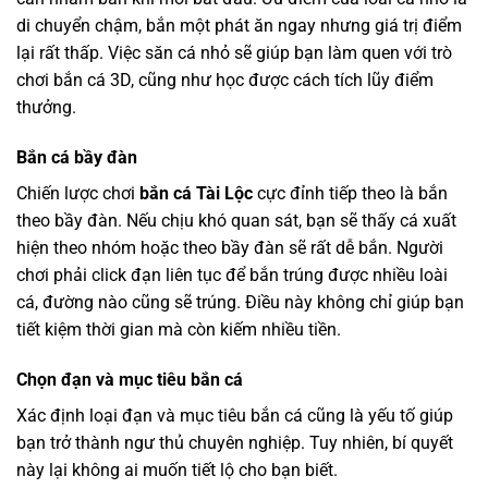
di chuyển chậm, bắn một phát ăn ngay nhưng giá trị điểm
lại rất thấp. Việc săn cá nhỏ sẽ giúp bạn làm quen với trò
chơi bắn cá 3D, cũng như học được cách tích lũy điểm
thưởng.
Bắn cá bầy đàn
Chiến lược chơi
bắn cá Tài Lộc
cực đỉnh tiếp theo là bắn
theo bầy đàn. Nếu chịu khó quan sát, bạn sẽ thấy cá xuất
hiện theo nhóm hoặc theo bầy đàn sẽ rất dễ bắn. Người
chơi phải click đạn liên tục để bắn trúng được nhiều loài
cá, đường nào cũng sẽ trúng. Điều này không chỉ giúp bạn
tiết kiệm thời gian mà còn kiếm nhiều tiền.
Chọn đạn và mục tiêu bắn cá
Xác định loại đạn và mục tiêu bắn cá cũng là yếu tố giúp
bạn trở thành ngư thủ chuyên nghiệp. Tuy nhiên, bí quyết
này lại không ai muốn tiết lộ cho bạn biết.