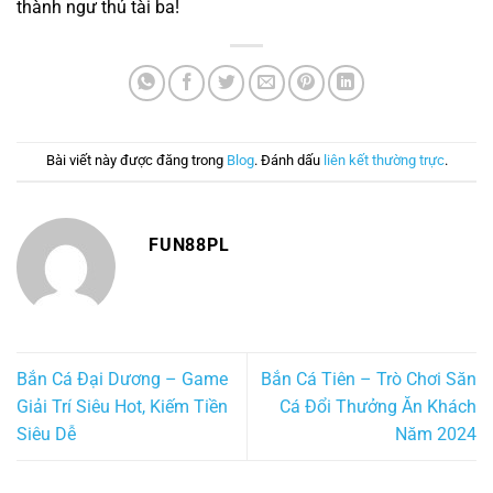
thành ngư thủ tài ba!
Bài viết này được đăng trong
Blog
. Đánh dấu
liên kết thường trực
.
FUN88PL
Bắn Cá Đại Dương – Game
Bắn Cá Tiên – Trò Chơi Săn
Giải Trí Siêu Hot, Kiếm Tiền
Cá Đổi Thưởng Ăn Khách
Siêu Dễ
Năm 2024