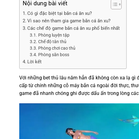
Nội dung bài viết
Có gì đặc biệt tại bắn cá ăn xu?
Vì sao nên tham gia game bắn cá ăn xu?
Các chế độ game bắn cá ăn xu phổ biến nhất
Phòng luyện tập
Chế độ tân thủ
Phòng chơi cao thủ
Phòng săn boss
Lời kết
Với những bet thủ lâu năm hẳn đã không còn xa lạ gì đ
cấp từ chính những cỗ máy bắn cá ngoài đời thực, thườn
game đã nhanh chóng ghi được dấu ấn trong lòng các