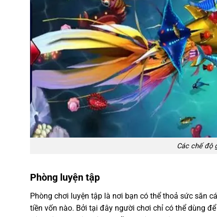
Các chế độ 
Phòng luyện tập
Phòng chơi luyện tập là nơi bạn có thể thoả sức săn c
tiền vốn nào. Bởi tại đây người chơi chỉ có thể dùng để