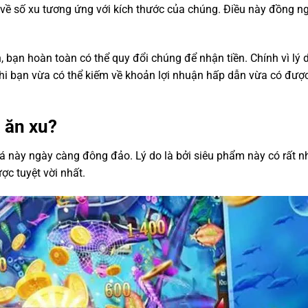
về số xu tương ứng với kích thước của chúng. Điều này đồng ng
, bạn hoàn toàn có thể quy đổi chúng để nhận tiền. Chính vì lý 
Khi bạn vừa có thể kiếm về khoản lợi nhuận hấp dẫn vừa có được
 ăn xu?
 này ngày càng đông đảo. Lý do là bởi siêu phẩm này có rất n
c tuyệt vời nhất.