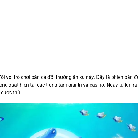
ối với trò chơi bắn cá đổi thưởng ăn xu này. Đây là phiên bản 
g xuất hiện tại các trung tâm giải trí và casino. Ngay từ khi r
 cược thủ.