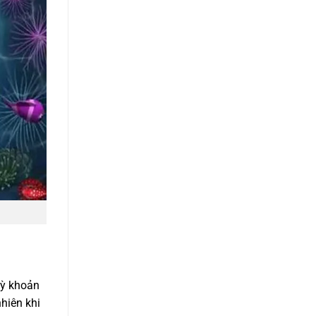
kỳ khoản
nhiên khi