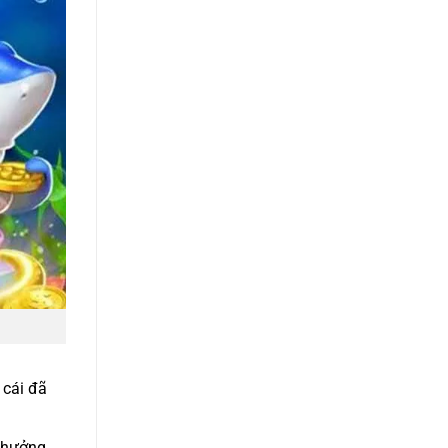
 cái đã
 thưởng