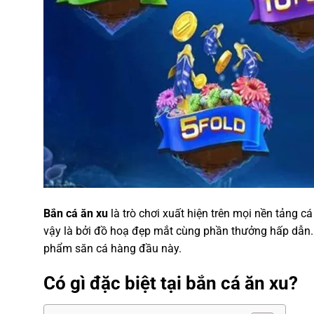
Bắn cá ăn xu
là trò chơi xuất hiện trên mọi nền tảng c
vậy là bởi đồ hoạ đẹp mắt cùng phần thưởng hấp dẫn.
phẩm săn cá hàng đầu này.
Có gì đặc biệt tại bắn cá ăn xu?