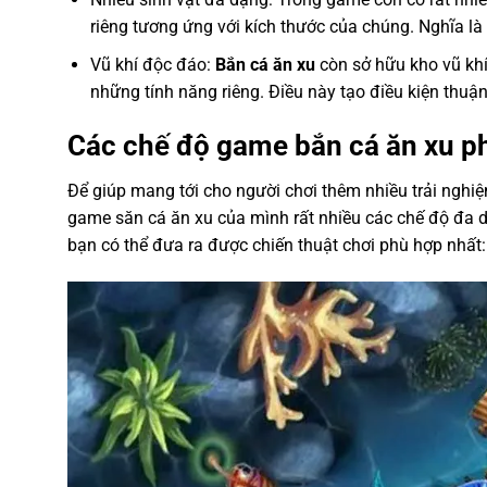
riêng tương ứng với kích thước của chúng. Nghĩa là
Vũ khí độc đáo:
Bắn cá ăn xu
còn sở hữu kho vũ khí
những tính năng riêng. Điều này tạo điều kiện thuận
Các chế độ game bắn cá ăn xu p
Để giúp mang tới cho người chơi thêm nhiều trải nghi
game săn cá ăn xu của mình rất nhiều các chế độ đa dạ
bạn có thể đưa ra được chiến thuật chơi phù hợp nhất: