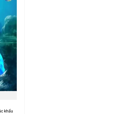
ác khẩu