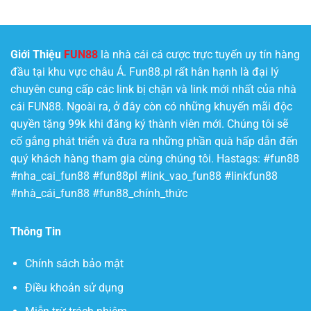
Giới Thiệu
FUN88
là nhà cái cá cược trực tuyến uy tín hàng
đầu tại khu vực châu Á. Fun88.pl rất hân hạnh là đại lý
chuyên cung cấp các link bị chặn và link mới nhất của nhà
cái FUN88. Ngoài ra, ở đây còn có những khuyến mãi độc
quyền tặng 99k khi đăng ký thành viên mới. Chúng tôi sẽ
cố gắng phát triển và đưa ra những phần quà hấp dẫn đến
quý khách hàng tham gia cùng chúng tôi. Hastags: #fun88
#nha_cai_fun88 #fun88pl #link_vao_fun88 #linkfun88
#nhà_cái_fun88 #fun88_chính_thức
Thông Tin
Chính sách bảo mật
Điều khoản sử dụng