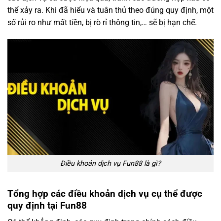
thể xảy ra. Khi đã hiểu và tuân thủ theo đúng quy định, một
số rủi ro như mất tiền, bị rò rỉ thông tin,… sẽ bị hạn chế.
Điều khoản dịch vụ Fun88 là gì?
Tổng hợp các điều khoản dịch vụ cụ thể được
quy định tại Fun88