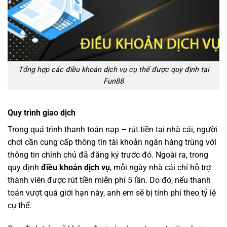
Tổng hợp các điều khoản dịch vụ cụ thể được quy định tại
Fun88
Quy trình giao dịch
Trong quá trình thanh toán nạp – rút tiền tại nhà cái, người
chơi cần cung cấp thông tin tài khoản ngân hàng trùng với
thông tin chính chủ đã đăng ký trước đó. Ngoài ra, trong
quy định
điều khoản dịch vụ
, mỗi ngày nhà cái chỉ hỗ trợ
thành viên được rút tiền miễn phí 5 lần. Do đó, nếu thanh
toán vượt quá giới hạn này, anh em sẽ bị tính phí theo tỷ lệ
cụ thể.