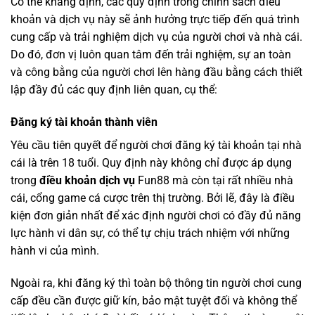
Có thể khẳng định, các quy định trong chính sách điều
khoản và dịch vụ này sẽ ảnh hưởng trực tiếp đến quá trình
cung cấp và trải nghiệm dịch vụ của người chơi và nhà cái.
Do đó, đơn vị luôn quan tâm đến trải nghiệm, sự an toàn
và công bằng của người chơi lên hàng đầu bằng cách thiết
lập đầy đủ các quy định liên quan, cụ thể:
Đăng ký tài khoản thành viên
Yêu cầu tiên quyết để người chơi đăng ký tài khoản tại nhà
cái là trên 18 tuổi. Quy định này không chỉ được áp dụng
trong
điều khoản dịch vụ
Fun88 mà còn tại rất nhiều nhà
cái, cổng game cá cược trên thị trường. Bởi lẽ, đây là điều
kiện đơn giản nhất để xác định người chơi có đầy đủ năng
lực hành vi dân sự, có thể tự chịu trách nhiệm với những
hành vi của mình.
Ngoài ra, khi đăng ký thì toàn bộ thông tin người chơi cung
cấp đều cần được giữ kín, bảo mật tuyệt đối và không thể