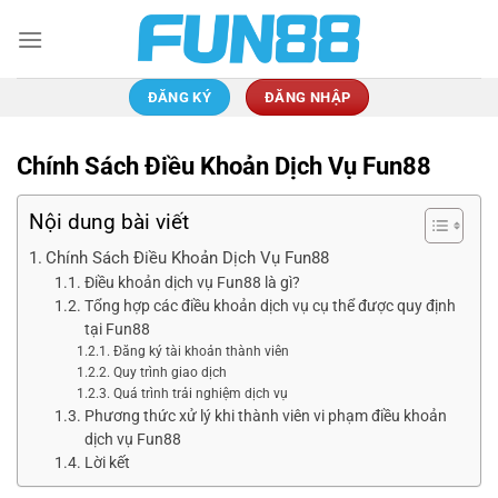
Bỏ
qua
nội
dung
ĐĂNG KÝ
ĐĂNG NHẬP
Chính Sách Điều Khoản Dịch Vụ Fun88
Nội dung bài viết
Chính Sách Điều Khoản Dịch Vụ Fun88
Điều khoản dịch vụ Fun88 là gì?
Tổng hợp các điều khoản dịch vụ cụ thể được quy định
tại Fun88
Đăng ký tài khoản thành viên
Quy trình giao dịch
Quá trình trải nghiệm dịch vụ
Phương thức xử lý khi thành viên vi phạm điều khoản
dịch vụ Fun88
Lời kết