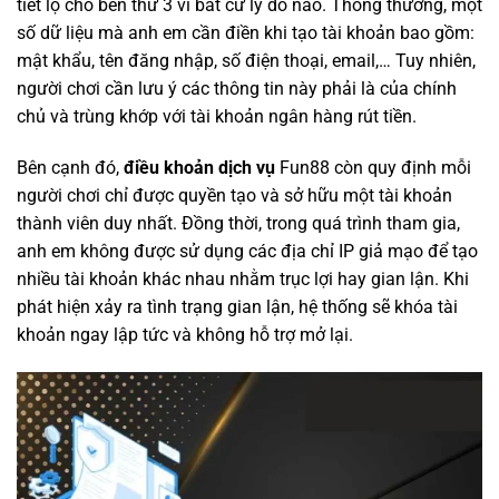
tiết lộ cho bên thứ 3 vì bất cứ lý do nào. Thông thường, một
số dữ liệu mà anh em cần điền khi tạo tài khoản bao gồm:
mật khẩu, tên đăng nhập, số điện thoại, email,… Tuy nhiên,
người chơi cần lưu ý các thông tin này phải là của chính
chủ và trùng khớp với tài khoản ngân hàng rút tiền.
Bên cạnh đó,
điều khoản dịch vụ
Fun88 còn quy định mỗi
người chơi chỉ được quyền tạo và sở hữu một tài khoản
thành viên duy nhất. Đồng thời, trong quá trình tham gia,
anh em không được sử dụng các địa chỉ IP giả mạo để tạo
nhiều tài khoản khác nhau nhằm trục lợi hay gian lận. Khi
phát hiện xảy ra tình trạng gian lận, hệ thống sẽ khóa tài
khoản ngay lập tức và không hỗ trợ mở lại.