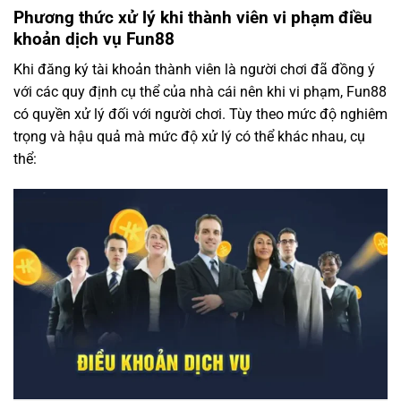
Phương thức xử lý khi thành viên vi phạm điều
khoản dịch vụ Fun88
Khi đăng ký tài khoản thành viên là người chơi đã đồng ý
với các quy định cụ thể của nhà cái nên khi vi phạm, Fun88
có quyền xử lý đối với người chơi. Tùy theo mức độ nghiêm
trọng và hậu quả mà mức độ xử lý có thể khác nhau, cụ
thể: