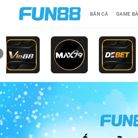
Bỏ
qua
BẮN CÁ
GAME BÀ
nội
dung