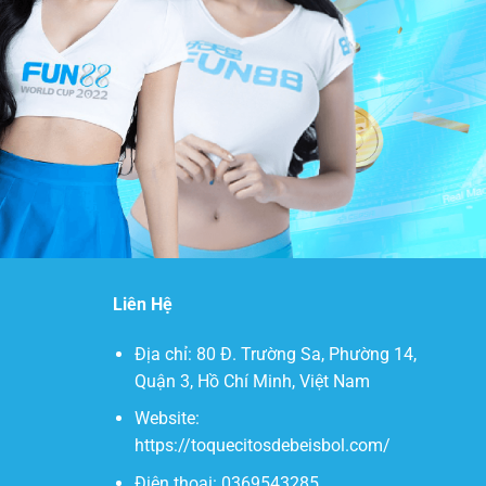
Liên Hệ
Địa chỉ: 80 Đ. Trường Sa, Phường 14,
Quận 3, Hồ Chí Minh, Việt Nam
Website:
https://toquecitosdebeisbol.com/
Điện thoại:
0369543285