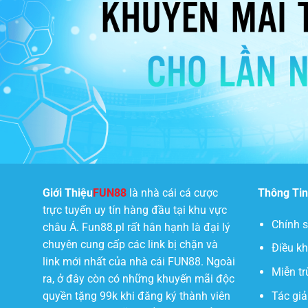
Giới Thiệu
FUN88
là nhà cái cá cược
Thông Tin
trực tuyến uy tín hàng đầu tại khu vực
Chính 
châu Á. Fun88.pl rất hân hạnh là đại lý
chuyên cung cấp các link bị chặn và
Điều k
link mới nhất của nhà cái FUN88. Ngoài
Miễn tr
ra, ở đây còn có những khuyến mãi độc
Tác gi
quyền tặng 99k khi đăng ký thành viên