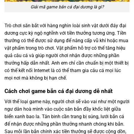
Giải mã game bắn cá đại dương là gì?
Trò chơi săn bắt với hàng nghìn loài sinh vật dưới đáy đại
dương cực kỳ ngộ nghĩnh với tiền thưởng tương ứng. Tiền
thưởng có thể được sử dụng để nâng cấp vũ khí hoặc mua
vật phẩm trong trò chơi. Vật phẩm hỗ trợ có thể tăng hiệu
quả câu cá và giúp người chơi nhận được những phần
thưởng hấp dẫn nhất. Anh em chỉ cần chuẩn bị một thiết bị
có thể kết nối Internet là có thể tham gia câu cá mọi lúc
mọi nơi mà không bị hạn chế.
Cách chơi game bắn cá đại dương dễ nhất
Với thể loại game này, người chơi sẽ vào vai như một người
ngư dân hoà mình vào cuộc săn bắn đầy khốc liệt giữa
biển xanh bao la. Tân binh cần trang bị súng, lưới bắn cá
để nhận được những phần thưởng nhanh chóng khi bắn.
Sau mỗi lần bắn chính xác tiền thưởng sẽ được cộng dồn,