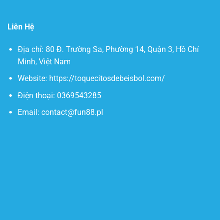
Liên Hệ
Địa chỉ: 80 Đ. Trường Sa, Phường 14, Quận 3, Hồ Chí
Minh, Việt Nam
Website:
https://toquecitosdebeisbol.com/
Điện thoại:
0369543285
Email:
contact@fun88.pl