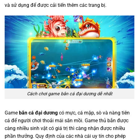
và sử dụng để được cải tiến thêm các trang bị.
Cách chơi game bắn cá đại dương dễ nhất
Game
bắn cá đại dương
có mực, cá mập, sò và nàng tiên
cá để người chơi thoải mái săn mồi. Game thủ bắn được
càng nhiều sinh vật có giá trị thì càng nhận được nhiều
phần thưởng. Quy định của các nhà cái uy tín cho phép