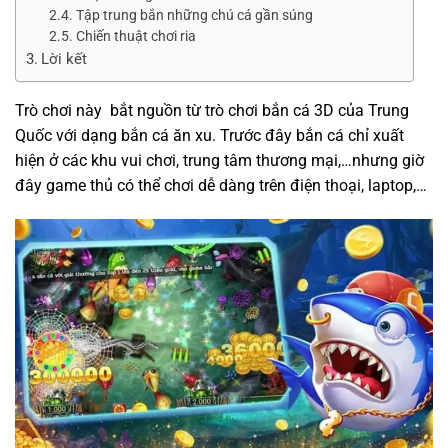
Tập trung bắn những chú cá gần súng
Chiến thuật chơi ria
Lời kết
Trò chơi này bắt nguồn từ trò chơi bắn cá 3D của Trung
Quốc với dạng bắn cá ăn xu. Trước đây bắn cá
chỉ xuất
hiện ở các khu vui chơi, trung tâm thương mại,…nhưng giờ
đây game thủ có thể chơi dễ dàng trên điện thoại, laptop,…