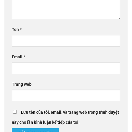
Tên
*
Email
*
Trang web
Lưu tên của tôi, email, và trang web trong trình duyệt
này cho lần bình luận kế tiếp của tôi.