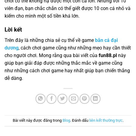
chơi có thể không hạ được một con cá lớn. Nhưng với 10
viên đạn, bạn chắc chắn có thể giết được 10 con cá nhỏ và
kiếm cho mình một số tiền khá lớn.
Lời kết
Trên đây là những chia sẻ cụ thể về game
bắn cá đại
dương
, cách chơi game cũng như những mẹo hay cần thiết
cho người chơi. Mong rằng qua bài viết của
fun88.pl
này
giúp bạn giải đáp được những thắc mắc về game cũng
như những cách chơi game hay nhất giúp bạn chiến thắng
dễ dàng.
Bài viết này được đăng trong
Blog
. Đánh dấu
liên kết thường trực
.