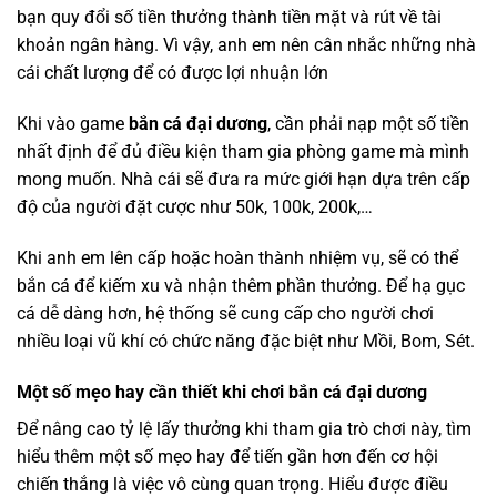
bạn quy đổi số tiền thưởng thành tiền mặt và rút về tài
khoản ngân hàng. Vì vậy, anh em nên cân nhắc những nhà
cái chất lượng để có được lợi nhuận lớn
Khi vào game
bắn cá đại dương
, cần phải nạp một số tiền
nhất định để đủ điều kiện tham gia phòng game mà mình
mong muốn. Nhà cái sẽ đưa ra mức giới hạn dựa trên cấp
độ của người đặt cược như 50k, 100k, 200k,…
Khi anh em lên cấp hoặc hoàn thành nhiệm vụ, sẽ có thể
bắn cá để kiếm xu và nhận thêm phần thưởng. Để hạ gục
cá dễ dàng hơn, hệ thống sẽ cung cấp cho người chơi
nhiều loại vũ khí có chức năng đặc biệt như Mồi, Bom, Sét.
Một số mẹo hay cần thiết khi chơi bắn cá đại dương
Để nâng cao tỷ lệ lấy thưởng khi tham gia trò chơi này, tìm
hiểu thêm một số mẹo hay để tiến gần hơn đến cơ hội
chiến thắng là việc vô cùng quan trọng. Hiểu được điều