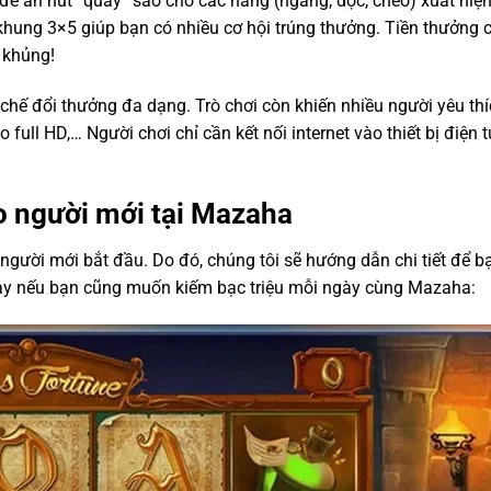
 để ấn nút “quay” sao cho các hàng (ngang, dọc, chéo) xuất hiệ
 khung 3×5 giúp bạn có nhiều cơ hội trúng thưởng. Tiền thưởng 
t khủng!
chế đổi thưởng đa dạng. Trò chơi còn khiến nhiều người yêu thí
 full HD,… Người chơi chỉ cần kết nối internet vào thiết bị điện t
o người mới tại Mazaha
người mới bắt đầu. Do đó, chúng tôi sẽ hướng dẫn chi tiết để 
 này nếu bạn cũng muốn kiếm bạc triệu mỗi ngày cùng Mazaha: