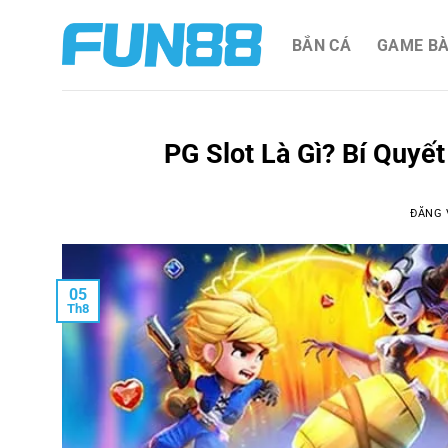
Bỏ
qua
BẮN CÁ
GAME BÀ
nội
dung
PG Slot Là Gì? Bí Quyế
ĐĂNG
05
Th8