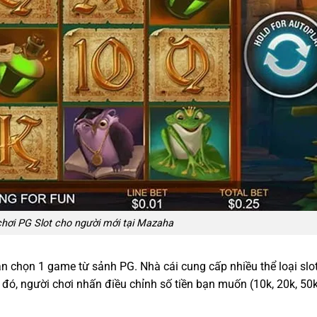
hơi PG Slot cho người mới tại Mazaha
ạn chọn 1 game từ sảnh PG. Nhà cái cung cấp nhiều thể loại slo
 đó, người chơi nhấn điều chỉnh số tiền bạn muốn (10k, 20k, 50