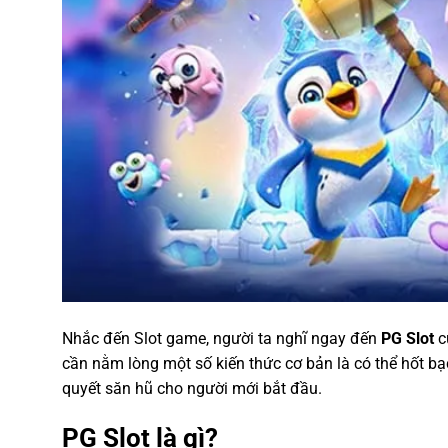
Nhắc đến Slot game, người ta nghĩ ngay đến
PG Slot
c
cần nằm lòng một số kiến thức cơ bản là có thể hốt bạc 
quyết săn hũ cho người mới bắt đầu.
PG Slot là gì?