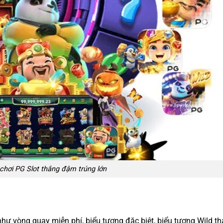
chơi PG Slot thắng đậm trúng lớn
như vòng quay miễn phí, biểu tượng đặc biệt, biểu tượng Wild th