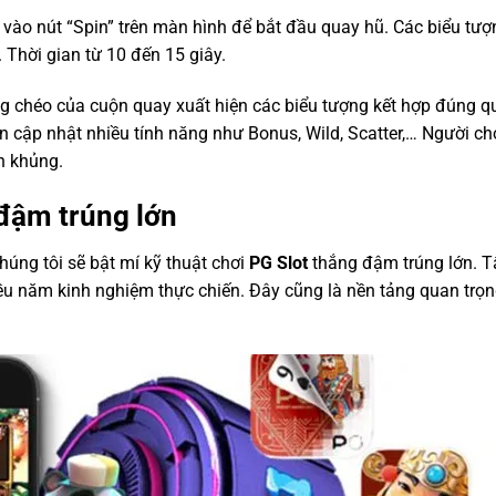
k vào nút “Spin” trên màn hình để bắt đầu quay hũ. Các biểu tư
 Thời gian từ 10 đến 15 giây.
 chéo của cuộn quay xuất hiện các biểu tượng kết hợp đúng q
 cập nhật nhiều tính năng như Bonus, Wild, Scatter,… Người ch
n khủng.
đậm trúng lớn
húng tôi sẽ bật mí kỹ thuật chơi
PG Slot
thắng đậm trúng lớn. T
iều năm kinh nghiệm thực chiến. Đây cũng là nền tảng quan trọ