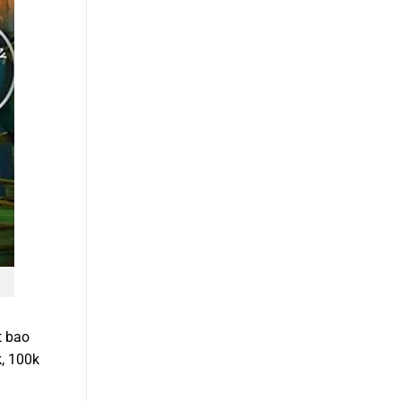
t bao
k, 100k